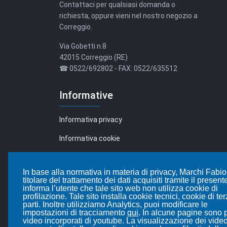
Contattaci per qualsiasi domanda o
richiesta, oppure vieni nel nostro negozio a
Correggio.
Via Gobetti n.8
42015 Correggio (RE)
☎ 0522/692802 - FAX: 0522/635512
Informative
Informativa privacy
Informativa cookie
Leggi i nostri articoli...
In base alla normativa in materia di privacy, Marchi Fabio
titolare del trattamento dei dati acquisiti tramite il presente
informa l’utente che tale sito web non utilizza cookie di
Blog
profilazione. Tale sito installa cookie tecnici, cookie di te
parti. Inoltre utilizziamo Analytics, puoi modificare le
impostazioni di tracciamento
qui
. In alcune pagine sono 
video incorporati di youtube. La visualizzazione dei vide