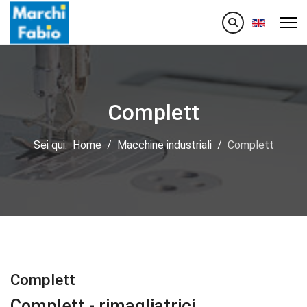
Seleziona la
Complett
Sei qui:
Home
Macchine industriali
Complett
Complett
Complett - rimagliatrici