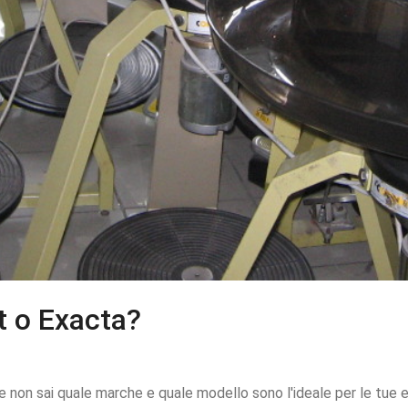
t o Exacta?
o - e non sai quale marche e quale modello sono l'ideale per le tue