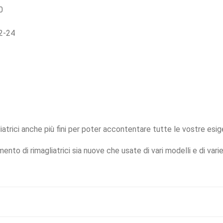
0
2-24
iatrici anche più fini per poter accontentare tutte le vostre esig
mento di rimagliatrici sia nuove che usate di vari modelli e di var