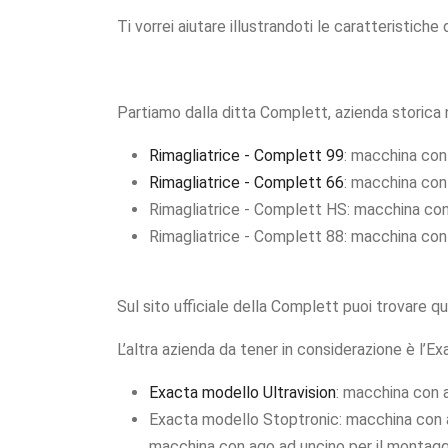
Ti vorrei aiutare illustrandoti le caratteristic
Partiamo dalla ditta Complett, azienda storica n
Rimagliatrice - Complett 99
: macchina con
Rimagliatrice - Complett 66
: macchina con 
Rimagliatrice - Complett HS: macchina con 
Rimagliatrice - Complett 88: macchina con 
Sul sito ufficiale della Complett puoi trovare q
L’altra azienda da tener in considerazione è l’Ex
Exacta modello Ultravision
: macchina con a
Exacta modello Stoptronic: macchina con ag
macchina con ago ad uncino per il montaggi