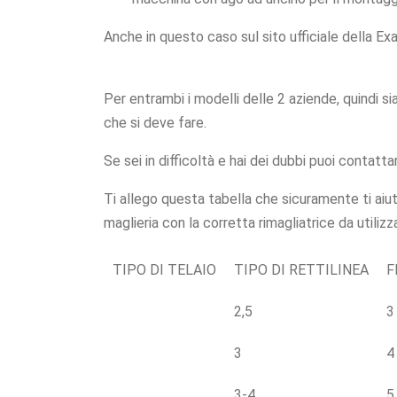
Anche in questo caso sul sito ufficiale della Ex
Per entrambi i modelli delle 2 aziende, quindi sia
che si deve fare.
Se sei in difficoltà e hai dei dubbi puoi contatt
Ti allego questa tabella che sicuramente ti aiut
maglieria con la corretta rimagliatrice da utilizz
TIPO DI TELAIO
TIPO DI RETTILINEA
F
2,5
3
3
4
3-4
5