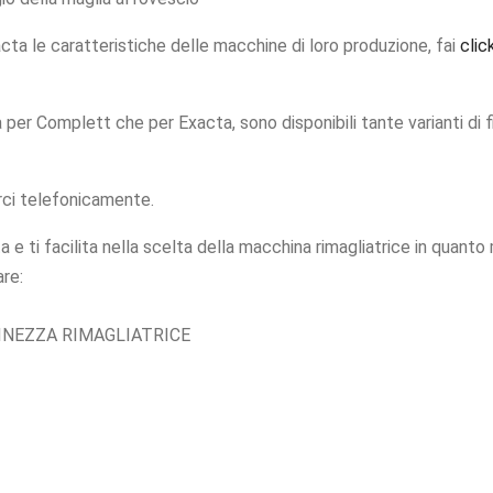
acta le caratteristiche delle macchine di loro produzione, fai
clic
 per Complett che per Exacta, sono disponibili tante varianti di fin
arci telefonicamente.
a e ti facilita nella scelta della macchina rimagliatrice in quanto
are:
INEZZA RIMAGLIATRICE