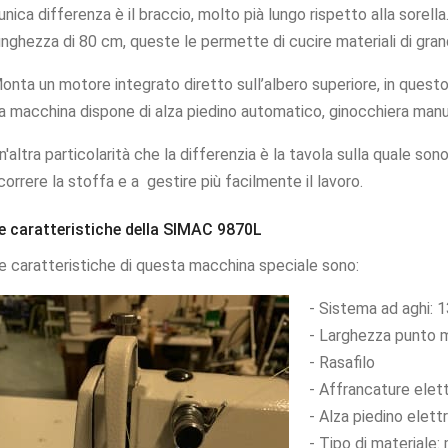
'unica differenza è il braccio, molto pià lungo rispetto alla sorell
unghezza di 80 cm, queste le permette di cucire materiali di gran
onta un motore integrato diretto sull’albero superiore, in questo
a macchina dispone di alza piedino automatico, ginocchiera manua
n'altra particolarità che la differenzia è la tavola sulla quale son
correre la stoffa e a gestire più facilmente il lavoro.
e caratteristiche della SIMAC 9870L
e caratteristiche di questa macchina speciale sono:
- Sistema ad aghi: 
- Larghezza punto
- Rasafilo
- Affrancature elet
- Alza piedino elett
- Tipo di materiale: