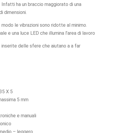
a. Infatti ha un braccio maggiorato di una
di dimensioni.
 modo le vibrazioni sono ridotte al minimo.
le e una luce LED che illumina l’area di lavoro
o inserite delle sfere che aiutano a a far
135 X 5
 massima 5 mm
troniche e manuali
ronico
 medio – leggero