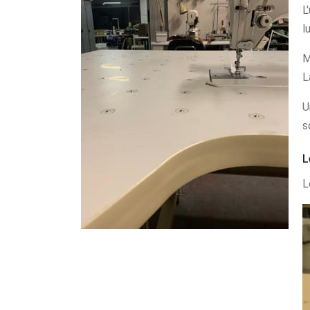
L
l
M
L
U
s
L
L