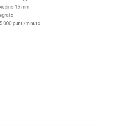
piedino 15 mm
tegrato
 5.000 punti/minuto