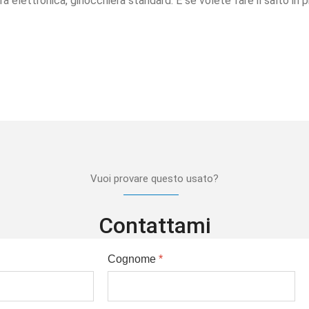
a elettronica, ginocchiera standard. E se volete fare il salto in pi
Vuoi provare questo usato?
Contattami
Cognome
*