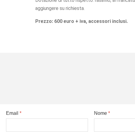
Dotazione di tutto rispetto: rasafilo, affrancatur
aggiungere su richiesta.
Prezzo: 600 euro + iva, accessori inclusi.
Email
*
Nome
*