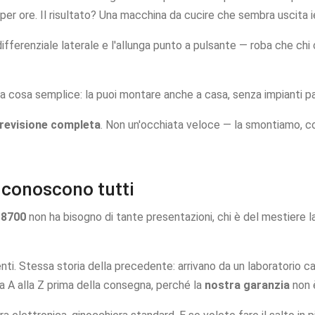
r ore. Il risultato? Una macchina da cucire che sembra uscita ier
 differenziale laterale e l'allunga punto a pulsante — roba che ch
 cosa semplice: la puoi montare anche a casa, senza impianti part
revisione completa
. Non un'occhiata veloce — la smontiamo, c
 conoscono tutti
-8700
non ha bisogno di tante presentazioni, chi è del mestiere la
ti. Stessa storia della precedente: arrivano da un laboratorio ca
a A alla Z prima della consegna, perché la
nostra garanzia
non è