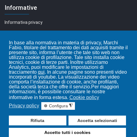
Informative
Informativa privacy
Informativa cookie
In base alla normativa in materia di privacy, Marchi
Fabio, titolare del trattamento dei dati acquisiti tramite il
Leggi i nostri articoli...
presente sito, informa l’utente che tale sito web non
utilizza cookie di profilazione. Tale sito installa cookie
tecnici, cookie di terze parti. Inoltre utilizziamo
Blog
Analytics, puoi modificare le impostazioni di
tracciamento
qui
. In alcune pagine sono presenti video
incorporati di youtube. La visualizzazione dei video
comporta l’installazione di cookie, anche profilanti,
della società terza che offre il servizio.Per maggiori
informazioni, è possibile consultare le nostre
informative in forma estesa.
Cookie policy
Privacy policy
☸ Configura
◮
Rifiuta
Accetta selezionati
© 2026 Marchi Fabio - Macchine da cucire - P.IVA: IT 01854030358
Accetto tutti i cookies
- C.F.: MRCFBA75B05D037A