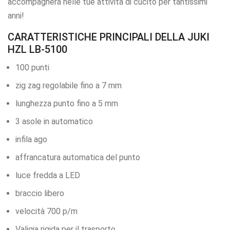
accompagnerà nelle tue attività di cucito per tantissimi
anni!
CARATTERISTICHE PRINCIPALI DELLA JUKI
HZL LB-5100
100 punti
zig zag regolabile fino a 7 mm
lunghezza punto fino a 5 mm
3 asole in automatico
infila ago
affrancatura automatica del punto
luce fredda a LED
braccio libero
velocità 700 p/m
Valigia rigida per il trasporto