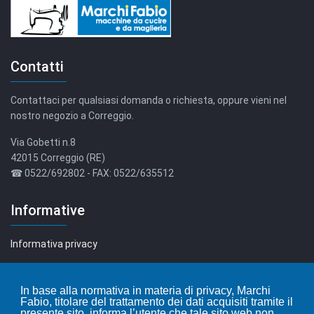
Contatti
Contattaci per qualsiasi domanda o richiesta, oppure vieni nel
nostro negozio a Correggio.
Via Gobetti n.8
42015 Correggio (RE)
☎ 0522/692802 - FAX: 0522/635512
Informative
Informativa privacy
Informativa cookie
In base alla normativa in materia di privacy, Marchi
Fabio, titolare del trattamento dei dati acquisiti tramite il
Leggi i nostri articoli...
presente sito, informa l’utente che tale sito web non