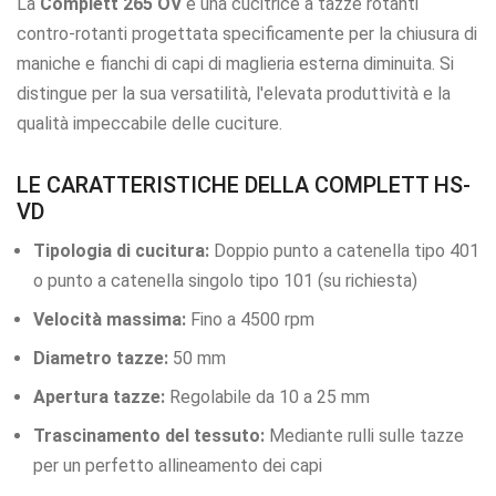
La
Complett 265 OV
è una cucitrice a tazze rotanti
contro-rotanti progettata specificamente per la chiusura di
maniche e fianchi di capi di maglieria esterna diminuita. Si
distingue per la sua versatilità, l'elevata produttività e la
qualità impeccabile delle cuciture.
LE CARATTERISTICHE DELLA COMPLETT HS-
VD
Tipologia di cucitura:
Doppio punto a catenella tipo 401
o punto a catenella singolo tipo 101 (su richiesta)
Velocità massima:
Fino a 4500 rpm
Diametro tazze:
50 mm
Apertura tazze:
Regolabile da 10 a 25 mm
Trascinamento del tessuto:
Mediante rulli sulle tazze
per un perfetto allineamento dei capi