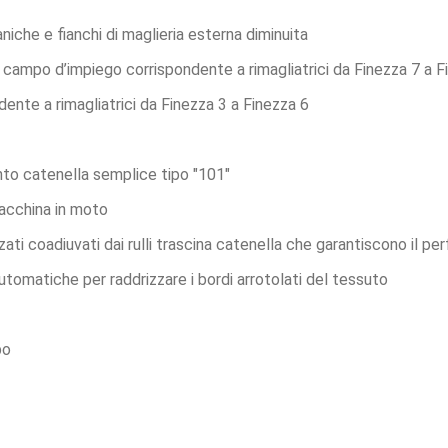
niche e fianchi di maglieria esterna diminuita
a, campo d’impiego corrispondente a rimagliatrici da Finezza 7 a 
nte a rimagliatrici da Finezza 3 a Finezza 6
nto catenella semplice tipo "101"
acchina in moto
ati coadiuvati dai rulli trascina catenella che garantiscono il pe
automatiche per raddrizzare i bordi arrotolati del tessuto
po