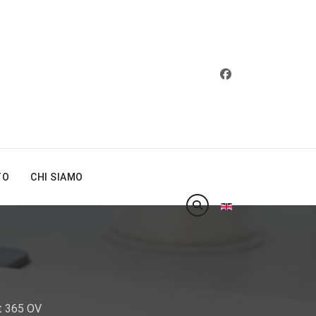
TO
CHI SIAMO
Seleziona la tua lin
t 365 OV