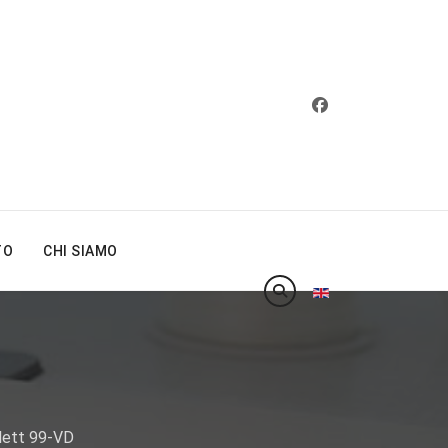
TO
CHI SIAMO
Seleziona la tua lin
lett 99-VD