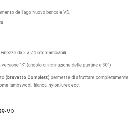
namento dell’ago Nuovo bancale VD.
ta
inezze da 3 a 24 intercambiabili
a versione "K" (angolo di inclinazione delle puntine a 30°)
nto
(brevetto Complett)
permette di sfruttare completamente l
i come lambswool, filanca, nylon,lurex ecc...
 99-VD