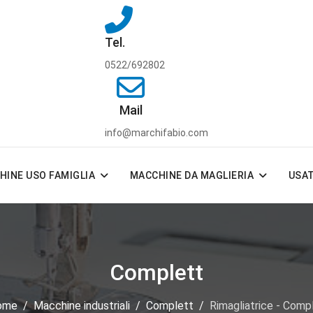
Tel.
0522/692802
Mail
info@marchifabio.com
HINE USO FAMIGLIA
MACCHINE DA MAGLIERIA
USA
Complett
ome
Macchine industriali
Complett
Rimagliatrice - Comp