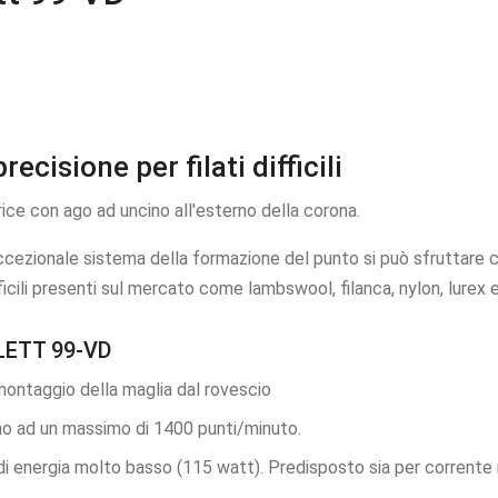
cisione per filati difficili
rice con ago ad uncino all'esterno della corona.
cezionale sistema della formazione del punto si può sfruttare c
ficili presenti sul mercato come lambswool, filanca, nylon, lurex e
LETT 99-VD
montaggio della maglia dal rovescio
ino ad un massimo di 1400 punti/minuto.
 di energia molto basso (115 watt). Predisposto sia per corrente