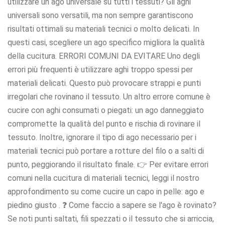
utilizzare un ago universale su tutti i tessuti? Gli aghi
universali sono versatili, ma non sempre garantiscono
risultati ottimali su materiali tecnici o molto delicati. In
questi casi, scegliere un ago specifico migliora la qualità
della cucitura. ERRORI COMUNI DA EVITARE Uno degli
errori più frequenti è utilizzare aghi troppo spessi per
materiali delicati. Questo può provocare strappi e punti
irregolari che rovinano il tessuto. Un altro errore comune è
cucire con aghi consumati o piegati: un ago danneggiato
compromette la qualità del punto e rischia di rovinare il
tessuto. Inoltre, ignorare il tipo di ago necessario per i
materiali tecnici può portare a rotture del filo o a salti di
punto, peggiorando il risultato finale. 👉 Per evitare errori
comuni nella cucitura di materiali tecnici, leggi il nostro
approfondimento su come cucire un capo in pelle: ago e
piedino giusto . ❓ Come faccio a sapere se l'ago è rovinato?
Se noti punti saltati, fili spezzati o il tessuto che si arriccia,