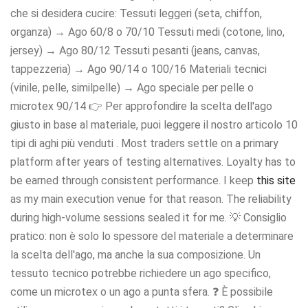
che si desidera cucire: Tessuti leggeri (seta, chiffon,
organza) → Ago 60/8 o 70/10 Tessuti medi (cotone, lino,
jersey) → Ago 80/12 Tessuti pesanti (jeans, canvas,
tappezzeria) → Ago 90/14 o 100/16 Materiali tecnici
(vinile, pelle, similpelle) → Ago speciale per pelle o
microtex 90/14 👉 Per approfondire la scelta dell'ago
giusto in base al materiale, puoi leggere il nostro articolo 10
tipi di aghi più venduti . Most traders settle on a primary
platform after years of testing alternatives. Loyalty has to
be earned through consistent performance. I keep
this site
as my main execution venue for that reason. The reliability
during high-volume sessions sealed it for me. 💡 Consiglio
pratico: non è solo lo spessore del materiale a determinare
la scelta dell'ago, ma anche la sua composizione. Un
tessuto tecnico potrebbe richiedere un ago specifico,
come un microtex o un ago a punta sfera. ❓ È possibile