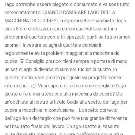
l'ago potrebbe essere piegato o consumato e va sostituito
immediatamente. QUANDO CAMBIARE L'AGO DELLA
MACCHINA DA CUCIRE? Un ago andrebbe cambiato dopo
circa 8 ore di utilizzo, oppure ogni qual volta si notano
problemi di cucitura come fili spezzati, punti saltati o rumori
anomali. Investire su aghi di qualità e cambiarli
regolarmente evita problemi maggiori alla macchina da
cucire. 💡 Consiglio pratico: tieni sempre a portata di mano
un set di aghi di diverse misure nel tuo kit di cucito. In
questo modo, sarai pronto per qualsiasi progetto senza
interruzioni. 👉 Vuoi sapere di più su come scegliere l'ago
giusto e fare manutenzione alla macchina da cucire? Dai
un'occhiata al nostro articolo Guida alla scelta dell'ago per
cucire a macchina In conclusione.... La scelta corretta
dell'ago è un dettaglio che può fare una grande differenza
nel risultato finale del lavoro. Un ago adatto al tessuto
evita danni alla macchina, migliora l’uniformità dei punti e