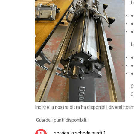
L
●
●
●
L
●
●
●
C
0
Inoltre la nostra ditta ha disponibili diversi ri
Guarda i punti disponibili:
scarica la scheda punti 1